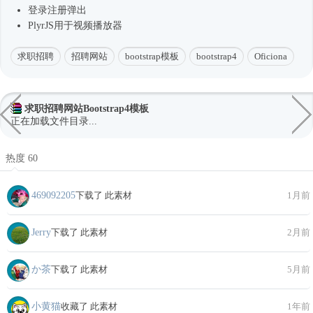
登录注册弹出
PlyrJS用于视频播放器
求职招聘
招聘网站
bootstrap模板
bootstrap4
Oficiona
求职招聘网站Bootstrap4模板
正在加载文件目录...
热度 60
469092205
下载了 此素材
1月前
Jerry
下载了 此素材
2月前
か茶
下载了 此素材
5月前
小黄猫
收藏了 此素材
1年前