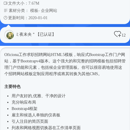
文件大小：7.67M
素材分类：
模板
-
企业网站
更新时间：2020-01-01
ミ夜未央＂【已认证】
12
Oficiona工作求职招聘网站
HTML5模板
，
响应式
Bootstrap工作门户网
站，基于Bootstrapv4版本。这个强大的和完整的招聘模板包括招聘管
理门户功能和元素，包括候企业管理面板。你可以很容易地使用这
个招聘
网站模板
定制应用程序或将其转换为其他CMS。
主要特色
用户友好的,优雅、干净的设计
充分响应布局
Bootstrap4框架
雇主和候选人单独的仪表板
引人注目的简历页面
列表和网格视图切换器在工作清单页面