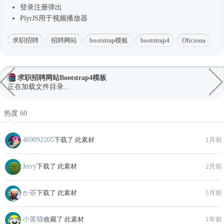
登录注册弹出
PlyrJS用于视频播放器
求职招聘
招聘网站
bootstrap模板
bootstrap4
Oficiona
求职招聘网站Bootstrap4模板
正在加载文件目录...
热度 60
469092205
下载了 此素材
1月前
Jerry
下载了 此素材
2月前
か茶
下载了 此素材
5月前
小黄猫
收藏了 此素材
1年前