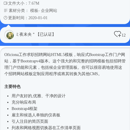
文件大小：7.67M
素材分类：
模板
-
企业网站
更新时间：2020-01-01
ミ夜未央＂【已认证】
12
Oficiona工作求职招聘网站
HTML5模板
，
响应式
Bootstrap工作门户网
站，基于Bootstrapv4版本。这个强大的和完整的招聘模板包括招聘管
理门户功能和元素，包括候企业管理面板。你可以很容易地使用这
个招聘
网站模板
定制应用程序或将其转换为其他CMS。
主要特色
用户友好的,优雅、干净的设计
充分响应布局
Bootstrap4框架
雇主和候选人单独的仪表板
引人注目的简历页面
列表和网格视图切换器在工作清单页面