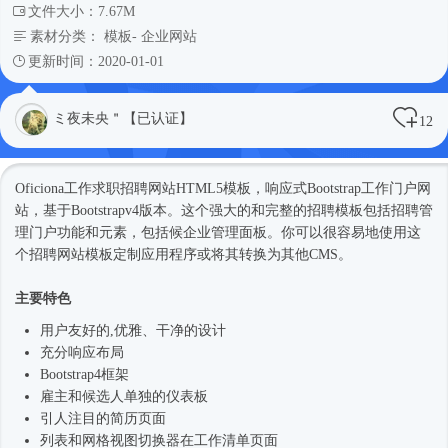
文件大小：7.67M
素材分类：
模板
-
企业网站
更新时间：2020-01-01
ミ夜未央＂【已认证】
12
Oficiona工作求职招聘网站
HTML5模板
，
响应式
Bootstrap工作门户网
站，基于Bootstrapv4版本。这个强大的和完整的招聘模板包括招聘管
理门户功能和元素，包括候企业管理面板。你可以很容易地使用这
个招聘
网站模板
定制应用程序或将其转换为其他CMS。
主要特色
用户友好的,优雅、干净的设计
充分响应布局
Bootstrap4框架
雇主和候选人单独的仪表板
引人注目的简历页面
列表和网格视图切换器在工作清单页面