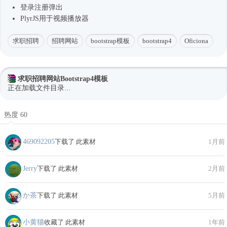
登录注册弹出
PlyrJS用于视频播放器
求职招聘
招聘网站
bootstrap模板
bootstrap4
Oficiona
求职招聘网站Bootstrap4模板
正在加载文件目录...
热度 60
469092205
下载了 此素材
1月前
Jerry
下载了 此素材
2月前
か茶
下载了 此素材
5月前
小黄猫
收藏了 此素材
1年前