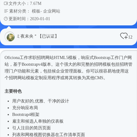
文件大小：7.67M
素材分类：
模板
-
企业网站
更新时间：2020-01-01
ミ夜未央＂【已认证】
12
Oficiona工作求职招聘网站
HTML5模板
，
响应式
Bootstrap工作门户网
站，基于Bootstrapv4版本。这个强大的和完整的招聘模板包括招聘管
理门户功能和元素，包括候企业管理面板。你可以很容易地使用这
个招聘
网站模板
定制应用程序或将其转换为其他CMS。
主要特色
用户友好的,优雅、干净的设计
充分响应布局
Bootstrap4框架
雇主和候选人单独的仪表板
引人注目的简历页面
列表和网格视图切换器在工作清单页面