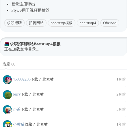
登录注册弹出
PlyrJS用于视频播放器
求职招聘
招聘网站
bootstrap模板
bootstrap4
Oficiona
求职招聘网站Bootstrap4模板
正在加载文件目录...
热度 60
469092205
下载了 此素材
1月前
Jerry
下载了 此素材
2月前
か茶
下载了 此素材
5月前
小黄猫
收藏了 此素材
1年前